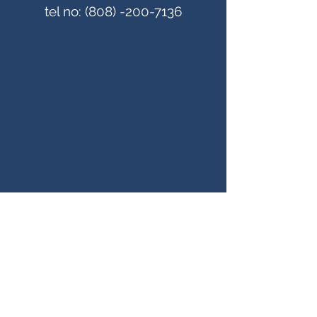
tel no:
(808) -200-7136
Nombre
Introduce tu correo electrónico